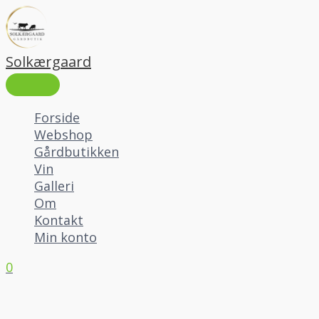
HOVEDMENU
Gå
Prisinterval:
til
50 kr.
indholdet
til
5.000 kr.
Solkærgaard
Forside
Webshop
Gårdbutikken
Vin
Galleri
Om
Kontakt
Min konto
0