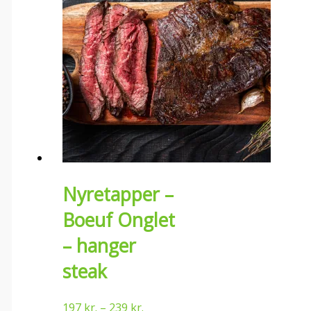
Nyretapper –
Boeuf Onglet
– hanger
steak
197
kr.
–
239
kr.