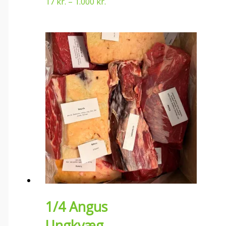
17
kr.
–
1.000
kr.
1/4 Angus
Ungkvæg –