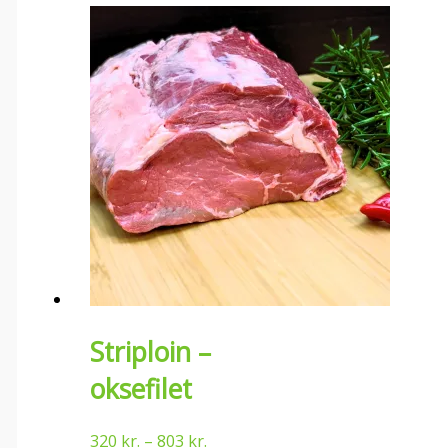
Striploin –
oksefilet
320
kr.
–
803
kr.