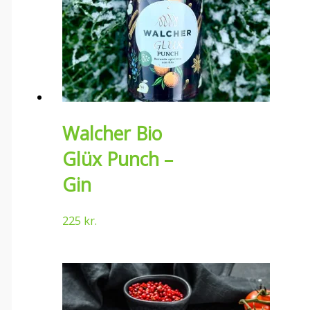
Walcher Bio
Glüx Punch –
Gin
225
kr.