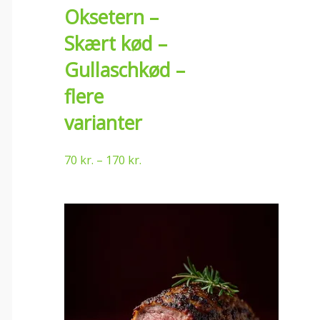
Oksetern –
Skært kød –
Gullaschkød –
flere
varianter
70
kr.
–
170
kr.