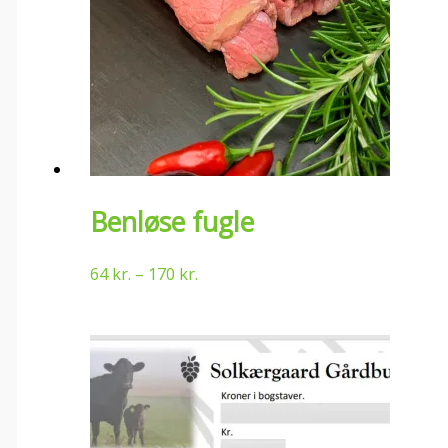
Benløse fugle
64
kr.
–
170
kr.