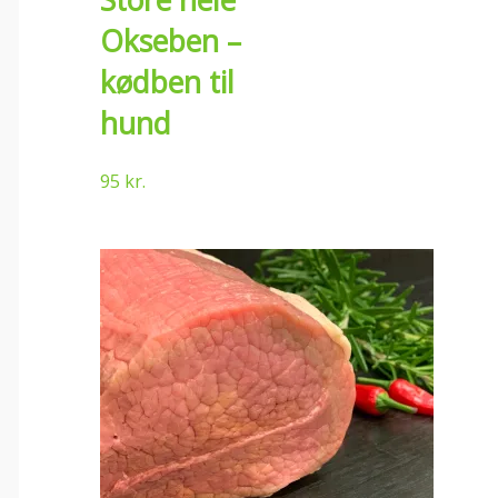
Okseben –
kødben til
hund
95
kr.