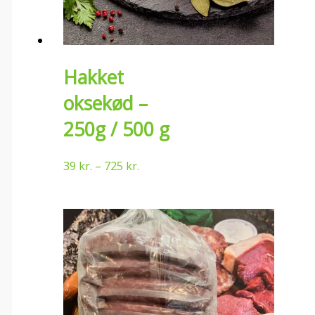
Hakket
oksekød –
250g / 500 g
39
kr.
–
725
kr.