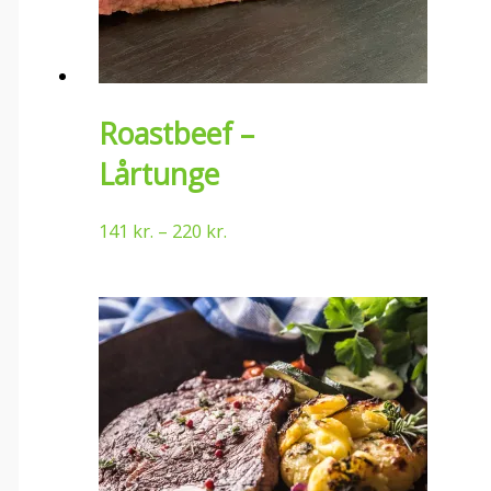
Roastbeef –
Lårtunge
141
kr.
–
220
kr.