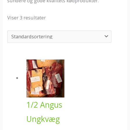
sundere og gode kvalitets kødprodukter.
Viser 3 resultater
Prisinterval:
17 kr.
til
1.000 kr.
1/2 Angus
Ungkvæg