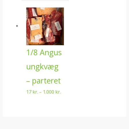
Prisinterval:
17 kr.
til
1.000 kr.
1/8 Angus
ungkvæg
– parteret
17
kr.
–
1.000
kr.