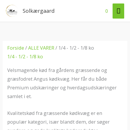
Gå
HO
Solkærgaard
0
til
indholdet
Forside
/
ALLE VARER
/ 1/4 - 1/2 - 1/8 ko
1/4 - 1/2 - 1/8 ko
Velsmagende kød fra gårdens græssende og
græsfodret Angus kødkvæg. Her får du både
Premium udskæringer og hverdagsudskæringer
samlet i et.
Kvalitetskød fra græssende kødkvæg er en
populær kategori, især blandt dem, der søger