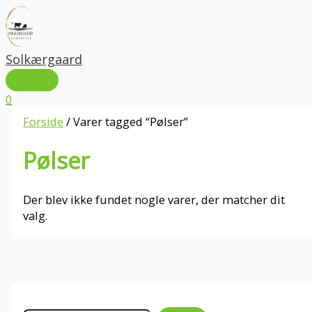
HOVEDMENU
Gå
S
til
ø
indholdet
g
Solkærgaard
e
0
f
Forside
/ Varer tagged “Pølser”
t
e
Pølser
r
:
Der blev ikke fundet nogle varer, der matcher dit
valg.