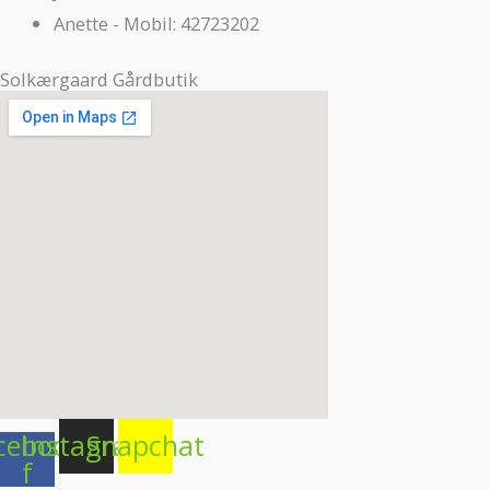
Anette - Mobil: 42723202
Solkærgaard Gårdbutik
cebook-
Instagram
Snapchat
f