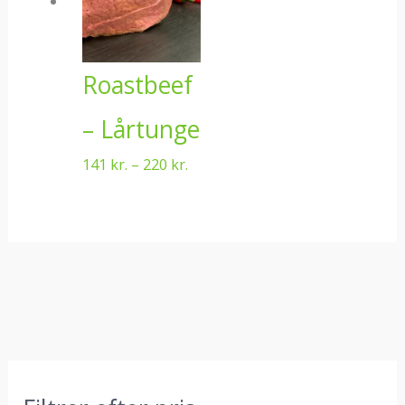
220 kr.
Roastbeef
– Lårtunge
141
kr.
–
220
kr.
M
H
S
i
ø
ø