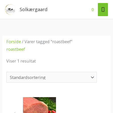
Gå
HO
Solkærgaard
0
til
indholdet
Forside
/ Varer tagged “roastbeef”
roastbeef
Viser 1 resultat
Prisinterval:
141 kr.
til