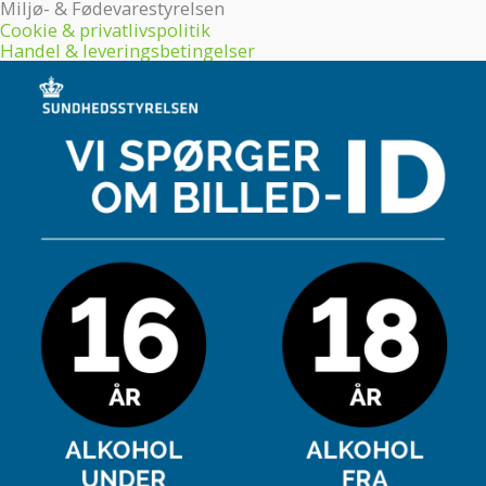
Miljø- & Fødevarestyrelsen
Cookie & privatlivspolitik
Handel & leveringsbetingelser