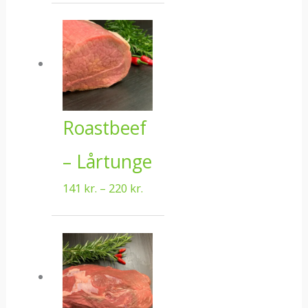
Prisinterval:
141 kr.
til
220 kr.
Roastbeef
– Lårtunge
141
kr.
–
220
kr.
Prisinterval:
180 kr.
til
202 kr.