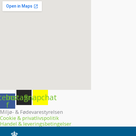
cebook-
Instagram
Snapchat
f
Miljø- & Fødevarestyrelsen
Cookie & privatlivspolitik
Handel & leveringsbetingelser