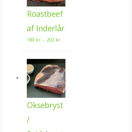
Roastbeef
af Inderlår
180
kr.
–
202
kr.
Prisinterval:
81 kr.
til
132 kr.
Oksebryst
/