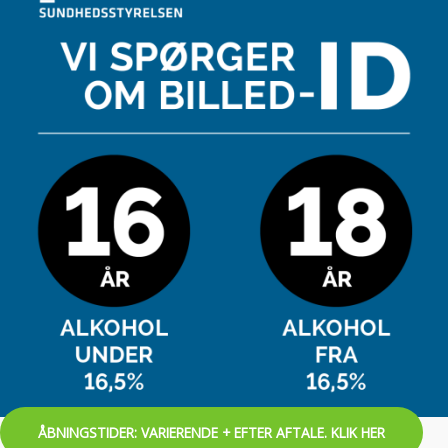
ÅBNINGSTIDER: VARIERENDE + EFTER AFTALE. KLIK HER