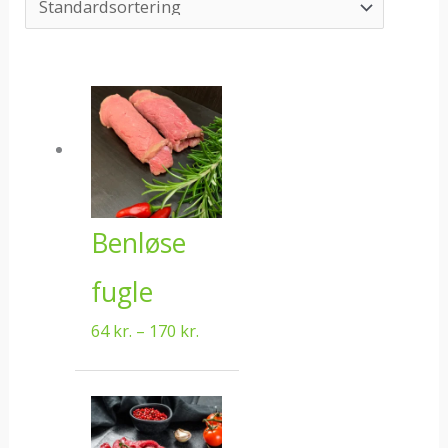
Prisinterval:
64 kr.
til
170 kr.
Benløse
fugle
64
kr.
–
170
kr.
Prisinterval:
88 kr.
til