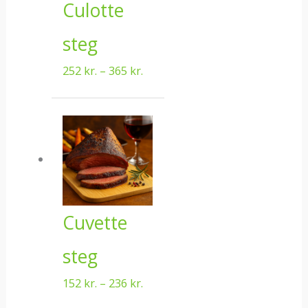
Culotte
steg
252
kr.
–
365
kr.
Prisinterval:
152 kr.
til
236 kr.
Cuvette
steg
152
kr.
–
236
kr.