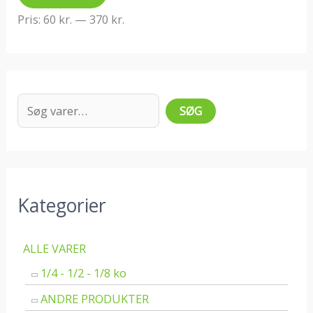
s
s
f
Pris:
60 kr.
—
370 kr.
t
t
t
e
e
e
p
p
r
r
r
:
SØG
i
i
s
s
Kategorier
ALLE VARER
1/4 - 1/2 - 1/8 ko
ANDRE PRODUKTER