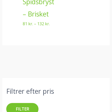
Spidsbryst
– Brisket
81
kr.
–
132
kr.
M
H
S
Filtrer efter pris
i
ø
ø
n
j
g
d
e
e
FILTER