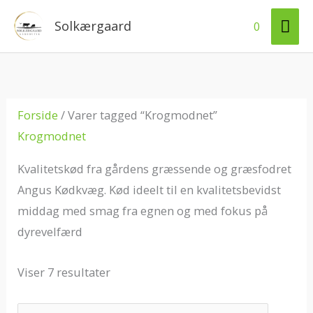
Gå
HO
Solkærgaard
0
til
indholdet
Forside
/ Varer tagged “Krogmodnet”
Krogmodnet
Kvalitetskød fra gårdens græssende og græsfodret
Angus Kødkvæg. Kød ideelt til en kvalitetsbevidst
middag med smag fra egnen og med fokus på
dyrevelfærd
Viser 7 resultater