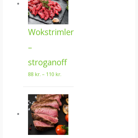
110 kr.
Wokstrimler
–
stroganoff
88
kr.
–
110
kr.
Prisinterval:
252 kr.
til
365 kr.